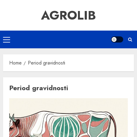
Skip
AGROLIB
to
content
Primary
Menu
Home
Period gravidnosti
Period gravidnosti