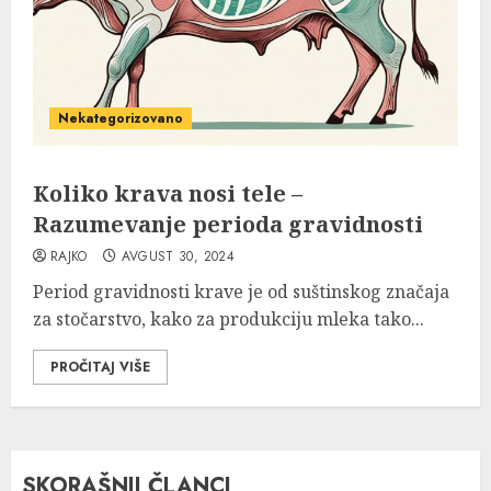
Nekategorizovano
Koliko krava nosi tele –
Razumevanje perioda gravidnosti
RAJKO
AVGUST 30, 2024
Period gravidnosti krave je od suštinskog značaja
za stočarstvo, kako za produkciju mleka tako...
PROČITAJ VIŠE
SKORAŠNJI ČLANCI