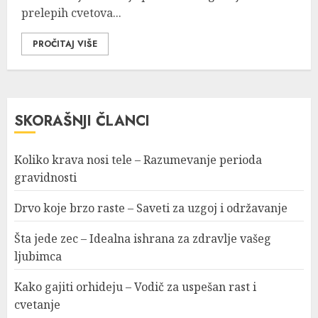
prelepih cvetova...
PROČITAJ VIŠE
SKORAŠNJI ČLANCI
Koliko krava nosi tele – Razumevanje perioda
gravidnosti
Drvo koje brzo raste – Saveti za uzgoj i održavanje
Šta jede zec – Idealna ishrana za zdravlje vašeg
ljubimca
Kako gajiti orhideju – Vodič za uspešan rast i
cvetanje