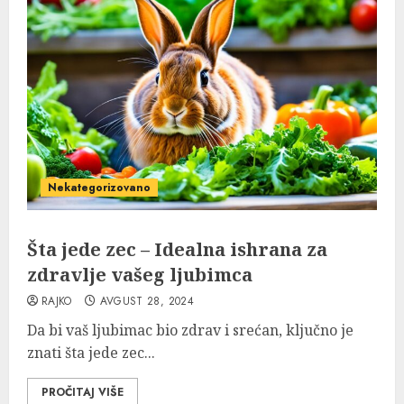
Nekategorizovano
Šta jede zec – Idealna ishrana za
zdravlje vašeg ljubimca
RAJKO
AVGUST 28, 2024
Da bi vaš ljubimac bio zdrav i srećan, ključno je
znati šta jede zec...
PROČITAJ VIŠE