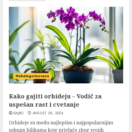
Nekategorizovano
Kako gajiti orhideju – Vodič za
uspešan rast i cvetanje
RAJKO
AVGUST 28, 2024
Orhideje su među najlepšim i najpopularnijim
sobnim biljkama koje privlače zbog svojih