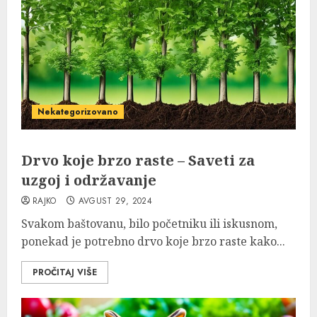
Nekategorizovano
Drvo koje brzo raste – Saveti za
uzgoj i održavanje
RAJKO
AVGUST 29, 2024
Svakom baštovanu, bilo početniku ili iskusnom,
ponekad je potrebno drvo koje brzo raste kako...
PROČITAJ VIŠE