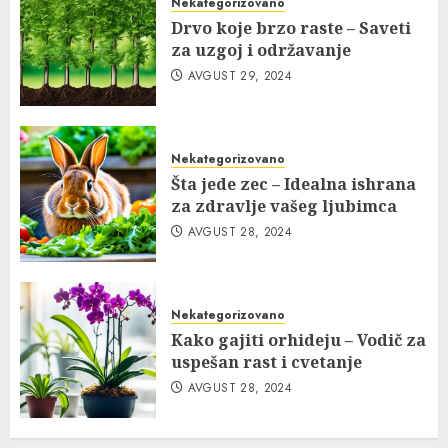
Nekategorizovano
uspešan rast i cvetanje
Drvo koje brzo raste – Saveti
4
AVGUST 28, 2024
za uzgoj i održavanje
AVGUST 29, 2024
Nekategorizovano
Šta jede zec – Idealna ishrana
za zdravlje vašeg ljubimca
AVGUST 28, 2024
Nekategorizovano
Kako gajiti orhideju – Vodič za
uspešan rast i cvetanje
AVGUST 28, 2024