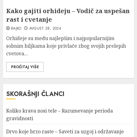
Kako gajiti orhideju – Vodič za uspešan
rast i cvetanje
RAJKO
AVGUST 28, 2024
Orhideje su među najlepšim i najpopularnijim
sobnim biljkama koje privlače zbog svojih prelepih
cvetova...
PROČITAJ VIŠE
SKORAŠNJI ČLANCI
Koliko krava nosi tele – Razumevanje perioda
gravidnosti
Drvo koje brzo raste – Saveti za uzgoj i održavanje