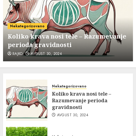
4
AVGUST 28, 2024
Nekategorizovano
Koliko krava nosi tele – Razumevanje
Nekategorizovano
perioda gravidnosti
Koliko krava nosi tele – Razumevanje
1
AVGUST 30, 2024
perioda gravidnosti
RAJKO
AVGUST 30, 2024
Nekategorizovano
Drvo koje brzo raste – Saveti za
uzgoj i održavanje
2
AVGUST 29, 2024
Nekategorizovano
Nekategorizovano
Koliko krava nosi tele –
Šta jede zec – Idealna ishrana za
Razumevanje perioda
zdravlje vašeg ljubimca
gravidnosti
3
AVGUST 28, 2024
AVGUST 30, 2024
Nekategorizovano
Kako gajiti orhideju – Vodič za