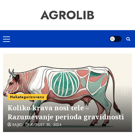
Skip
AGROLIB
to
content
Nekategorizovano
Primary
Drvo koje brzo raste – Saveti za
Menu
uzgoj i održavanje
2
AVGUST 29, 2024
Nekategorizovano
Šta jede zec – Idealna ishrana za
zdravlje vašeg ljubimca
3
AVGUST 28, 2024
Nekategorizovano
Koliko krava nosi tele –
Nekategorizovano
Kako gajiti orhideju – Vodič za
Razumevanje perioda gravidnosti
uspešan rast i cvetanje
RAJKO
AVGUST 30, 2024
4
AVGUST 28, 2024