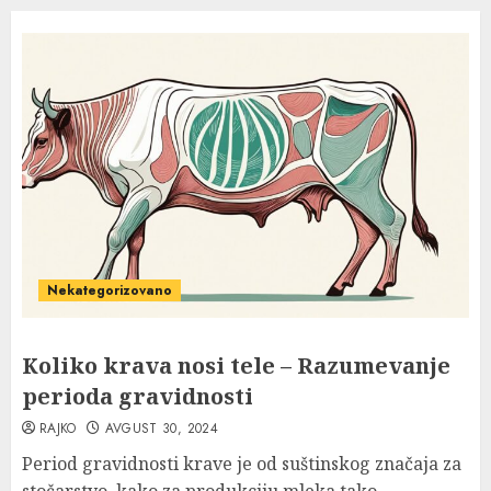
Nekategorizovano
Koliko krava nosi tele – Razumevanje
perioda gravidnosti
RAJKO
AVGUST 30, 2024
Period gravidnosti krave je od suštinskog značaja za